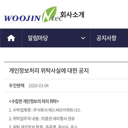
회사소개
알림마당
공지사항
개인정보처리 위탁사실에 대한 공지
우진엔텍
2026-03-04
<
수집한 개인정보의 처리 위탁
>
1.
수탁업체명
:
주식회사 에스씨브이파트너스
2.
위탁업무의 내용
:
의결권 대리행사 권유
3.
위탁 개인정보 항목
:
주주명
,
주식수
,
주소