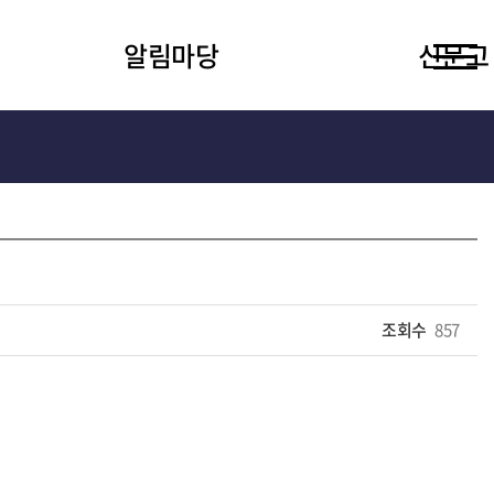
알림마당
신문고
조회수
857